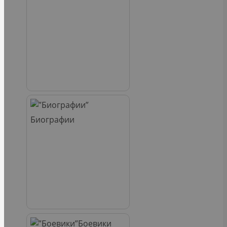
Биографии
Боевики