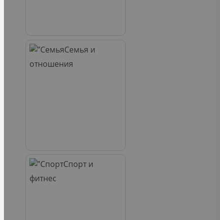
Семья и
отношения
Спорт и
фитнес