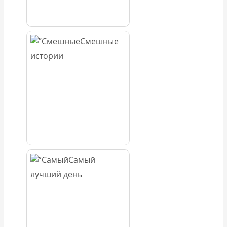
Смешные
истории
Самый
лучший день