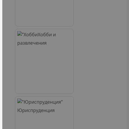
Хобби и
развлечения
Юриспруденция