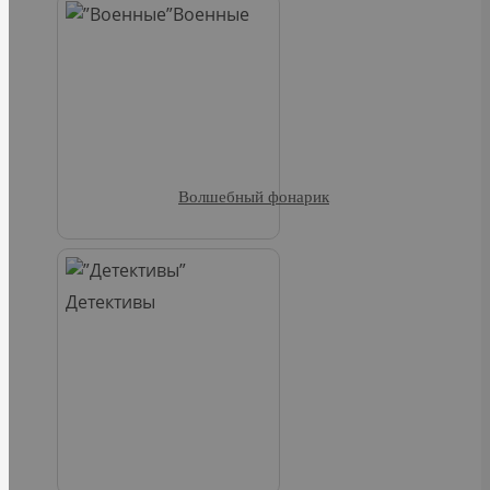
Военные
Волшебный фонарик
Детективы