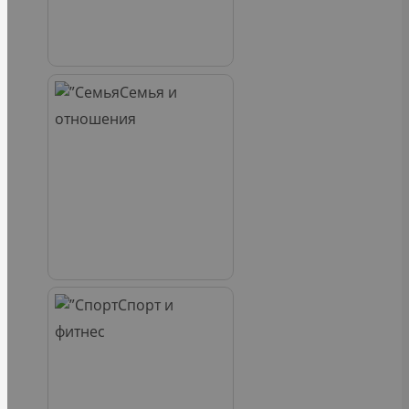
Семья и
отношения
Спорт и
фитнес