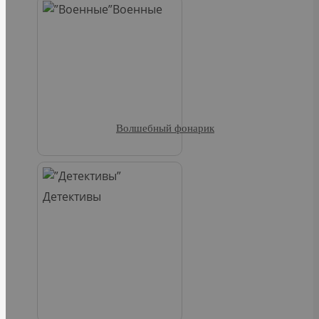
Военные
Волшебный фонарик
Детективы