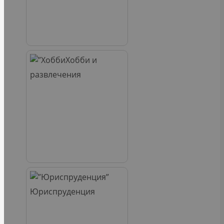
Хобби и
развлечения
Юриспруденция