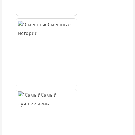
Смешные
истории
Самый
лучший день