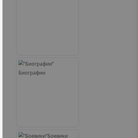
Биографии
Боевики