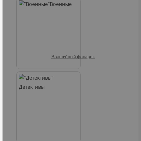
Военные
Волшебный фонарик
Детективы