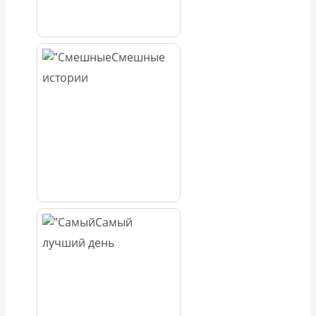
Смешные
истории
Самый
лучший день