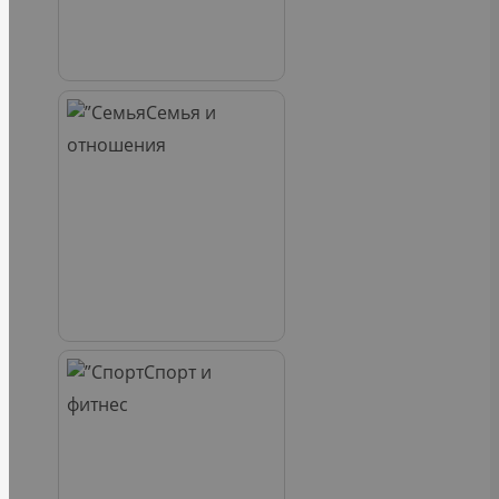
Семья и
отношения
Спорт и
фитнес