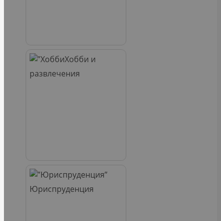
Хобби и
развлечения
Юриспруденция