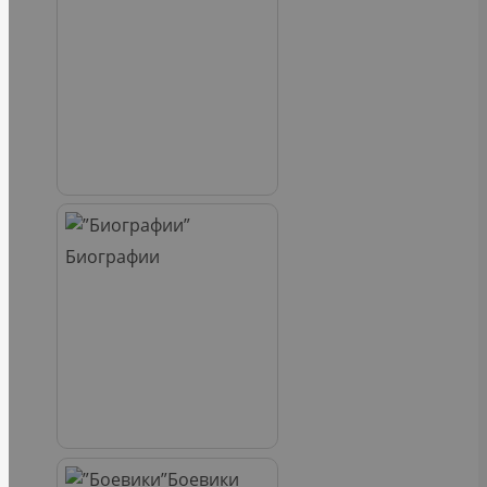
Биографии
Боевики