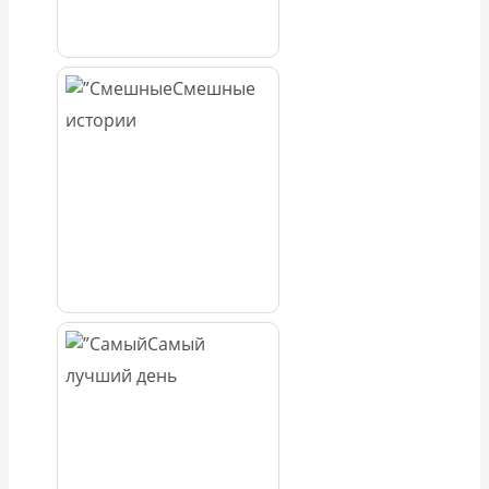
Смешные
истории
Самый
лучший день