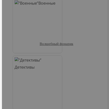
Военные
Волшебный фонарик
Детективы