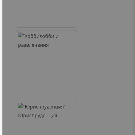
Хобби и
развлечения
Юриспруденция