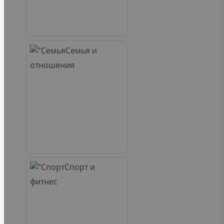
Семья и
отношения
Спорт и
фитнес