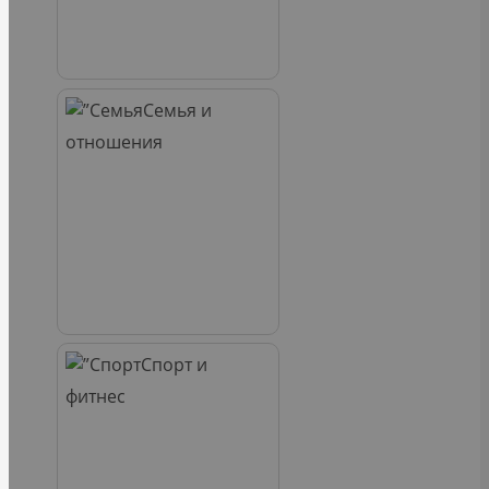
Семья и
отношения
Спорт и
фитнес