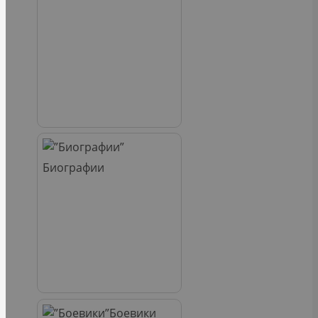
Биографии
Боевики