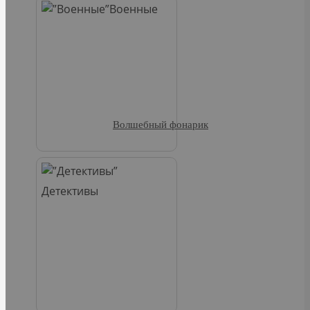
Военные
Волшебный фонарик
Детективы