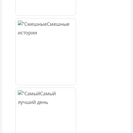
Смешные
истории
Самый
лучший день