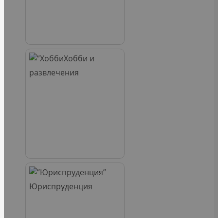
Хобби и
развлечения
Юриспруденция