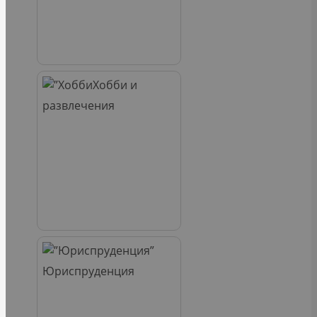
Хобби и
развлечения
Юриспруденция