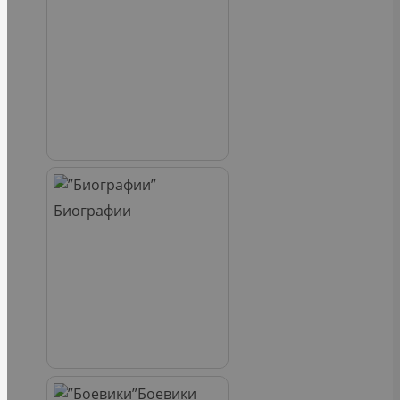
Биографии
Боевики