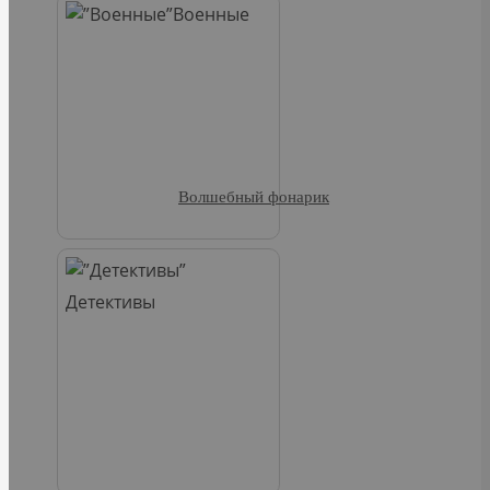
Военные
Волшебный фонарик
Детективы