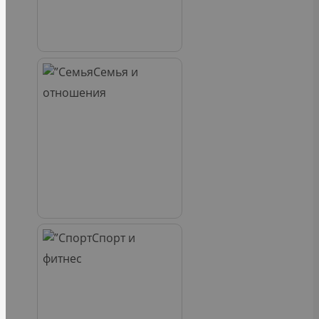
Семья и
отношения
Спорт и
фитнес