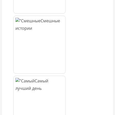
Смешные
истории
Самый
лучший день