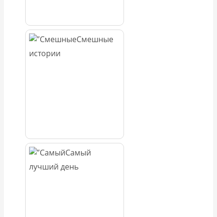
Смешные
истории
Самый
лучший день