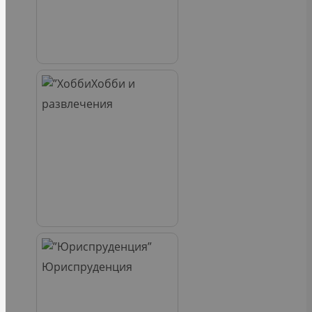
Хобби и
развлечения
Юриспруденция