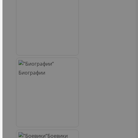
Биографии
Боевики