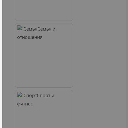
Семья и
отношения
Спорт и
фитнес