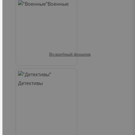
Военные
Волшебный фонарик
Детективы