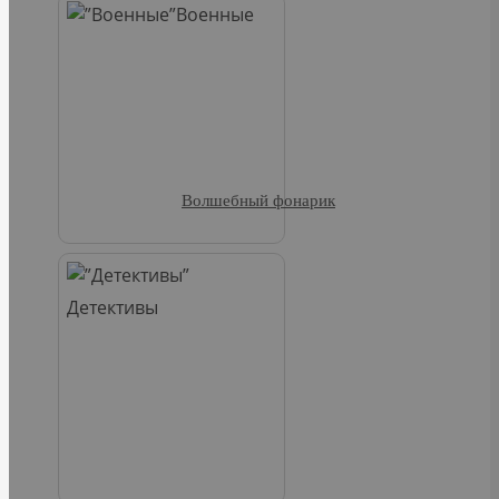
Военные
Волшебный фонарик
Детективы