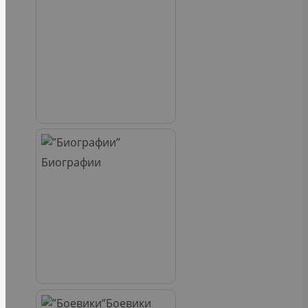
Биографии
Боевики