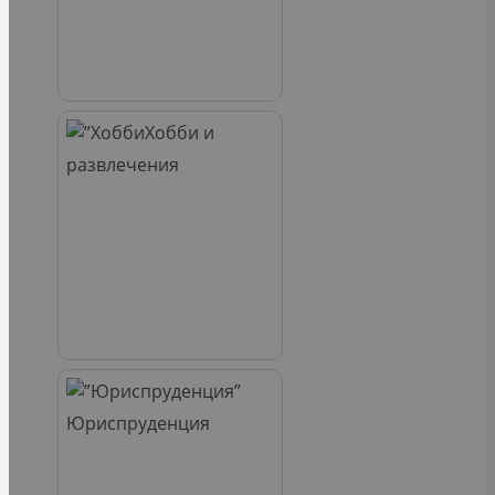
Хобби и
развлечения
Юриспруденция