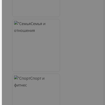
Семья и
отношения
Спорт и
фитнес