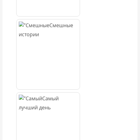
Смешные
истории
Самый
лучший день