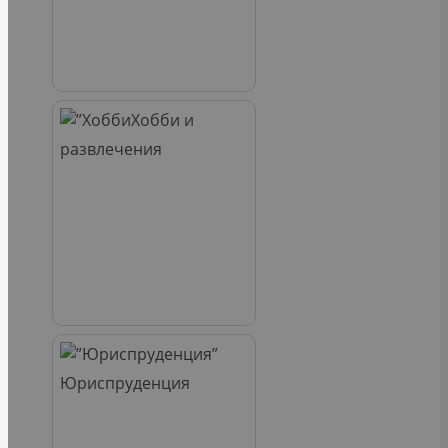
Хобби и
развлечения
Юриспруденция