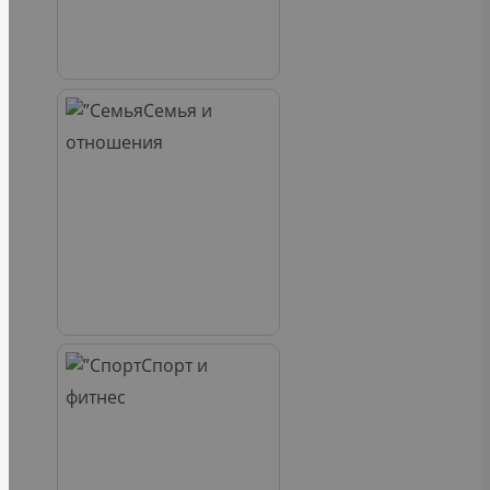
Семья и
отношения
Спорт и
фитнес