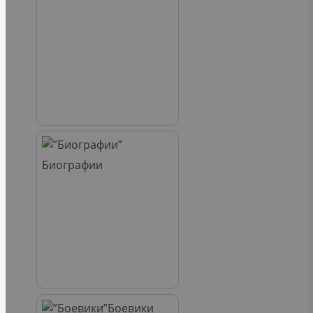
Биографии
Боевики