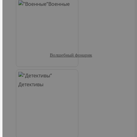
Военные
Волшебный фонарик
Детективы