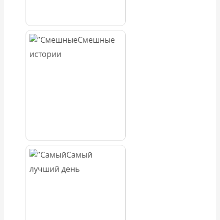
Смешные
истории
Самый
лучший день