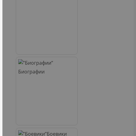
Биографии
Боевики