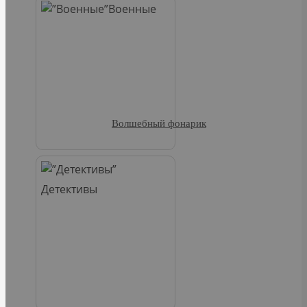
Военные
Волшебный фонарик
Детективы