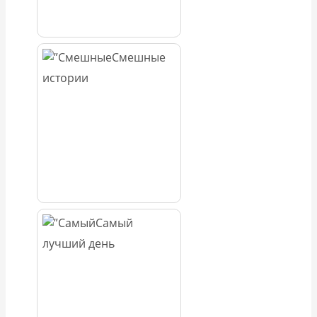
Смешные
истории
Самый
лучший день