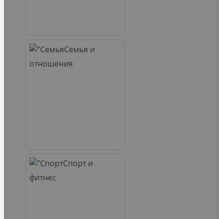
Семья и
отношения
Спорт и
фитнес