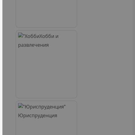
Хобби и
развлечения
Юриспруденция