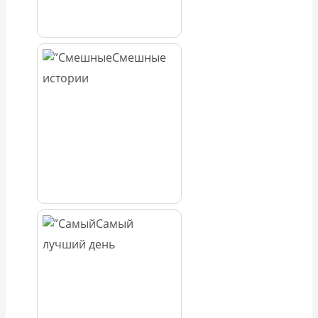
Смешные
истории
Самый
лучший день