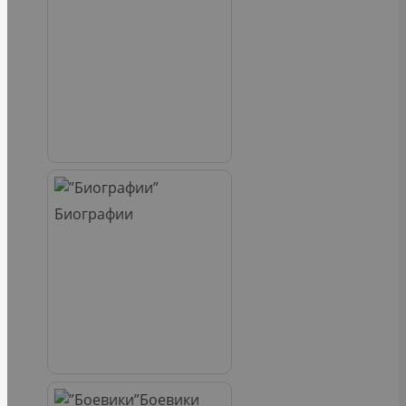
Биографии
Боевики