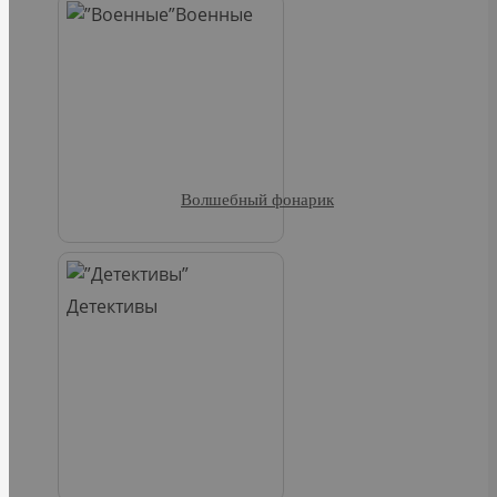
Военные
Волшебный фонарик
Детективы