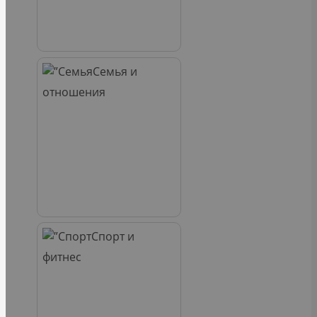
Семья и
отношения
Спорт и
фитнес