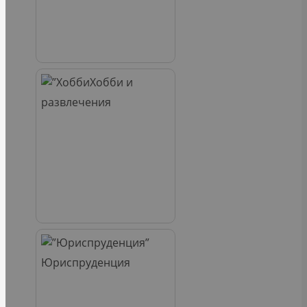
Хобби и
развлечения
Юриспруденция