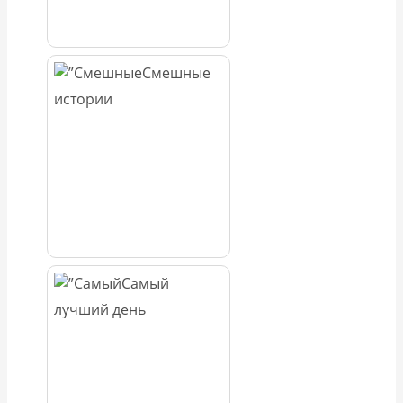
Смешные
истории
Самый
лучший день