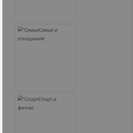
Семья и
отношения
Спорт и
фитнес