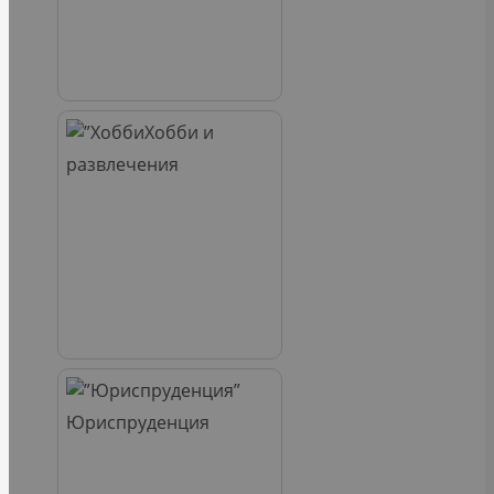
Хобби и
развлечения
Юриспруденция