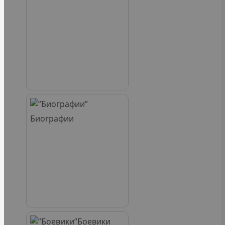
Биографии
Боевики