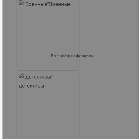
Военные
Волшебный фонарик
Детективы