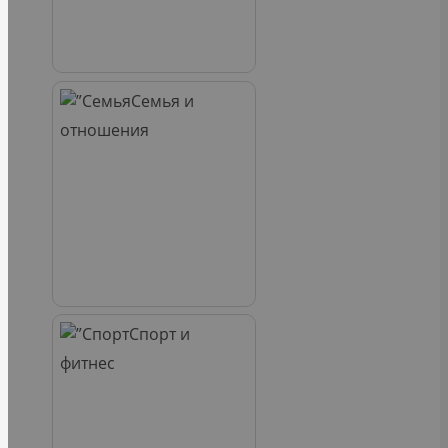
Семья и
отношения
Спорт и
фитнес