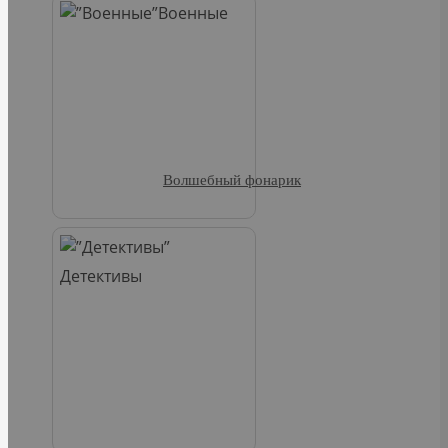
Военные
Волшебный фонарик
Детективы