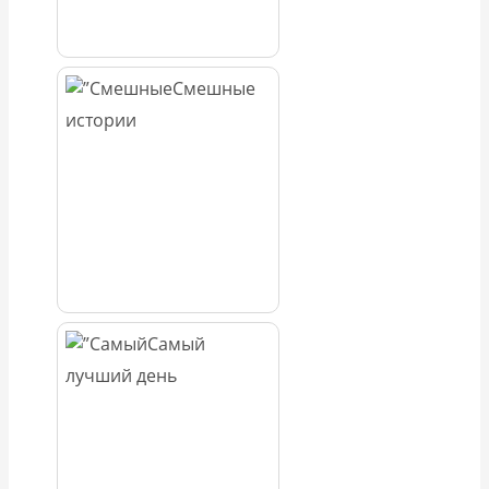
Смешные
истории
Самый
лучший день