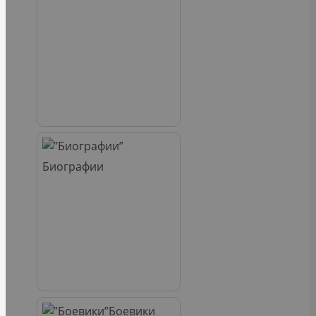
Биографии
Боевики