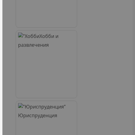
Хобби и
развлечения
Юриспруденция