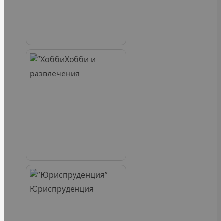
Хобби и
развлечения
Юриспруденция