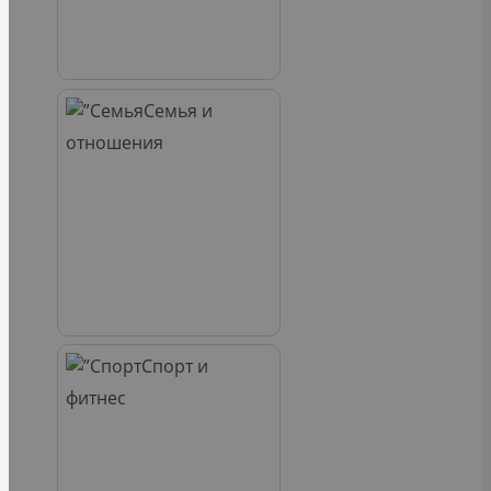
Семья и
отношения
Спорт и
фитнес