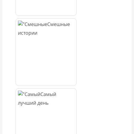
Смешные
истории
Самый
лучший день