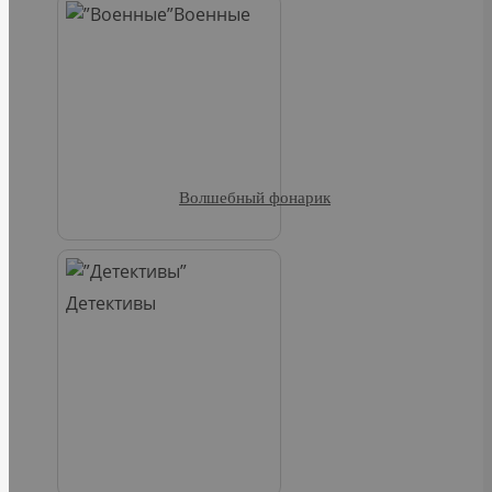
Военные
Волшебный фонарик
Детективы