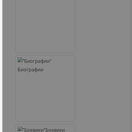
Биографии
Боевики