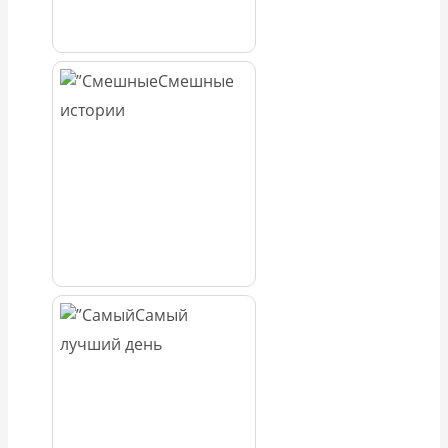
Смешные
истории
Самый
лучший день