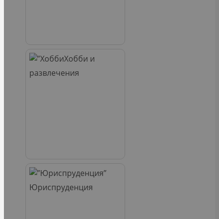
Хобби и
развлечения
Юриспруденция