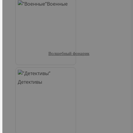
Военные
Волшебный фонарик
Детективы