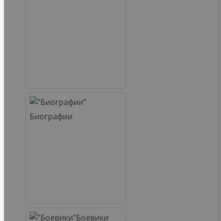
Биографии
Боевики