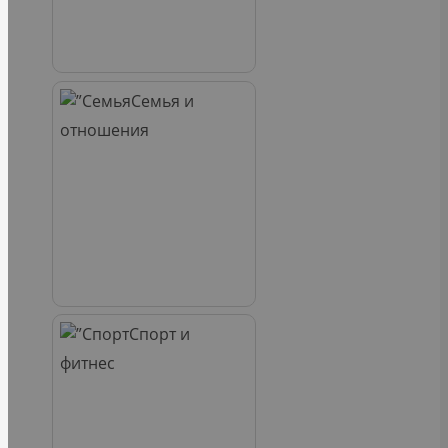
Семья и
отношения
Спорт и
фитнес