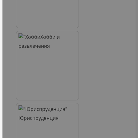
Хобби и
развлечения
Юриспруденция