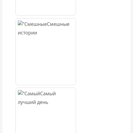
Смешные
истории
Самый
лучший день