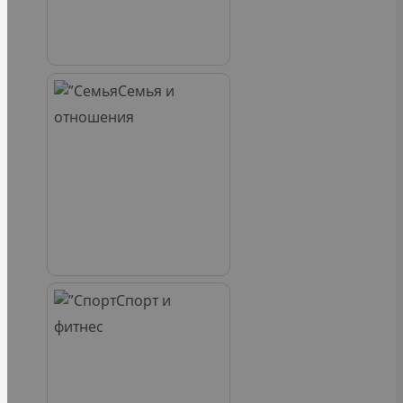
Семья и
отношения
Спорт и
фитнес