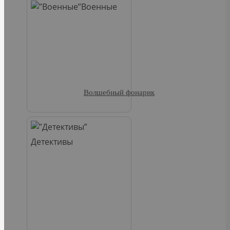
Военные
Волшебный фонарик
Детективы