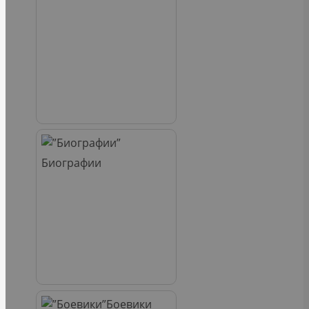
Биографии
Боевики