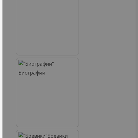
Биографии
Боевики