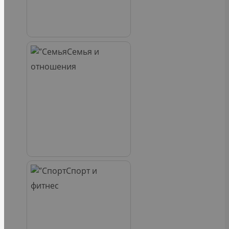
Семья и
отношения
Спорт и
фитнес