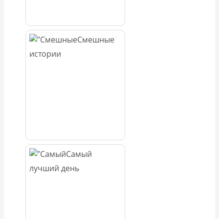
Смешные
истории
Самый
лучший день