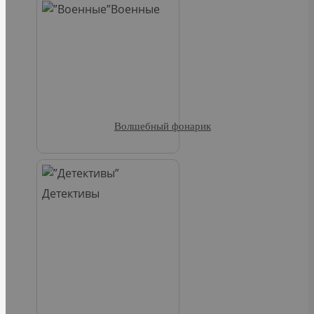
Военные
Волшебный фонарик
Детективы