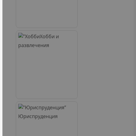
Хобби и
развлечения
Юриспруденция