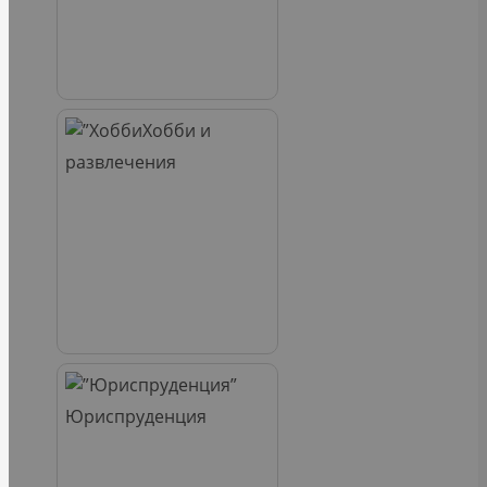
Хобби и
развлечения
Юриспруденция