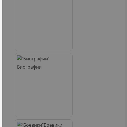
Биографии
Боевики