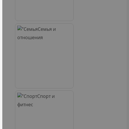
Семья и
отношения
Спорт и
фитнес