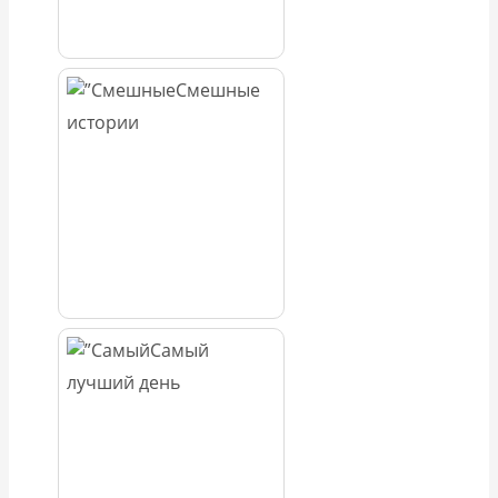
Смешные
истории
Самый
лучший день