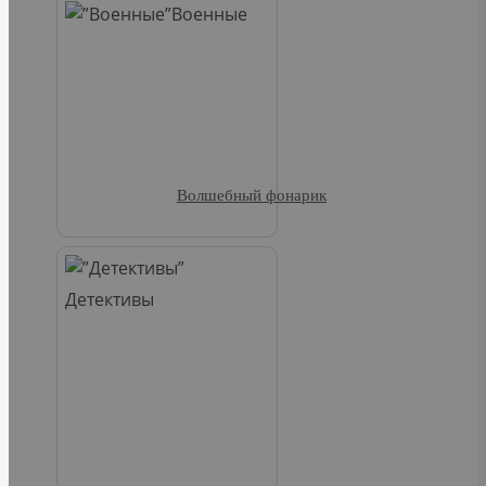
Военные
Волшебный фонарик
Детективы