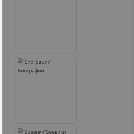
Биографии
Боевики