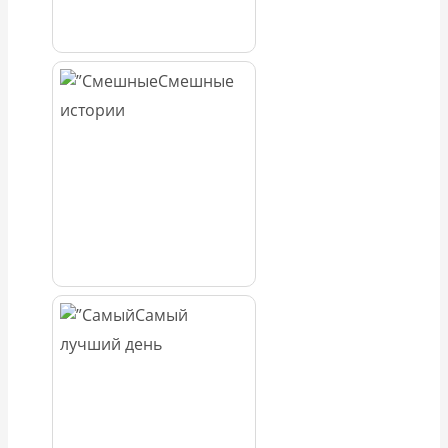
Смешные
истории
Самый
лучший день