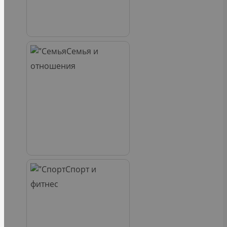
Семья и
отношения
Спорт и
фитнес