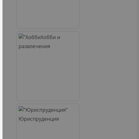
Хобби и
развлечения
Юриспруденция