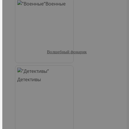
Военные
Волшебный фонарик
Детективы