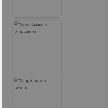
Семья и
отношения
Спорт и
фитнес