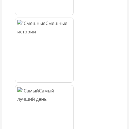
Смешные
истории
Самый
лучший день