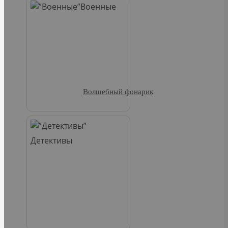
Военные
Волшебный фонарик
Детективы