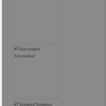
Биографии
Боевики