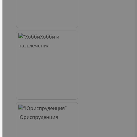
Хобби и
развлечения
Юриспруденция