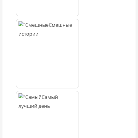
Смешные
истории
Самый
лучший день