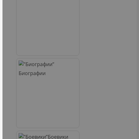
Биографии
Боевики