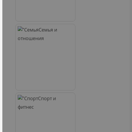
Семья и
отношения
Спорт и
фитнес