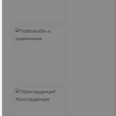
Хобби и
развлечения
Юриспруденция