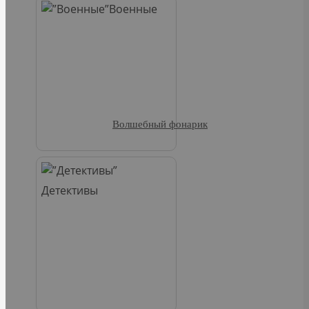
Военные
Волшебный фонарик
Детективы