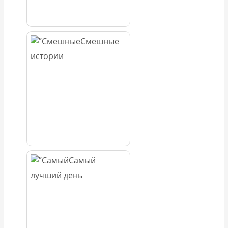
Смешные
истории
Самый
лучший день