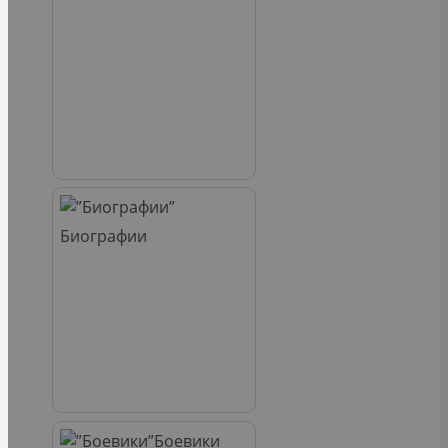
Биографии
Боевики