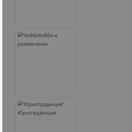
Хобби и
развлечения
Юриспруденция