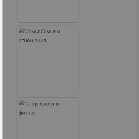
Семья и
отношения
Спорт и
фитнес