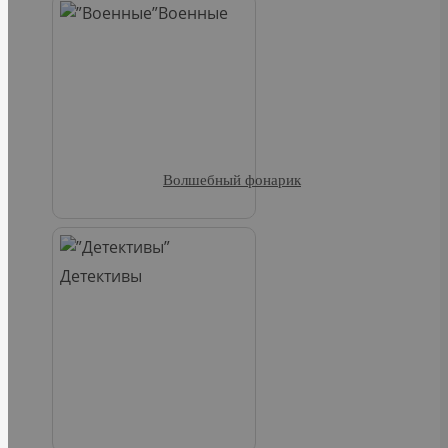
Военные
Волшебный фонарик
Детективы