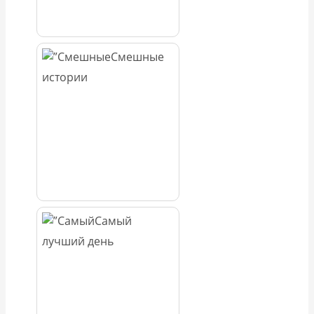
Смешные
истории
Самый
лучший день