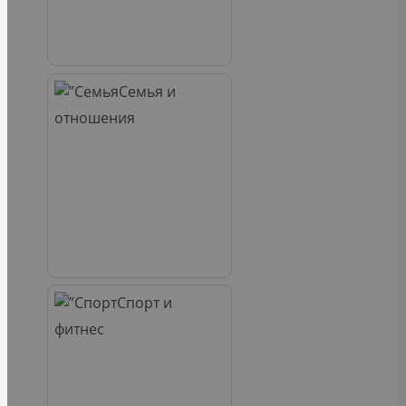
Семья и
отношения
Спорт и
фитнес