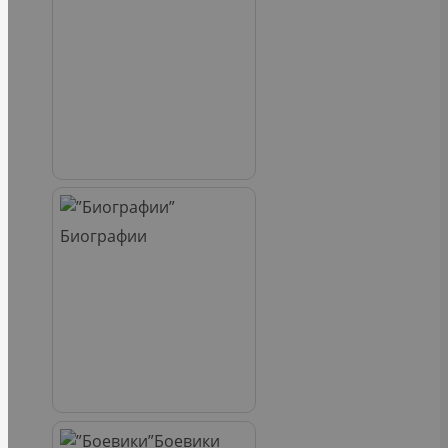
Биографии
Боевики