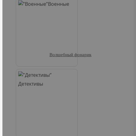
Военные
Волшебный фонарик
Детективы