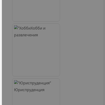
Хобби и
развлечения
Юриспруденция