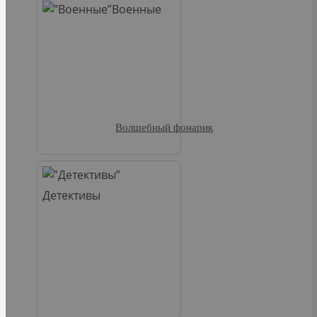
Военные
Волшебный фонарик
Детективы