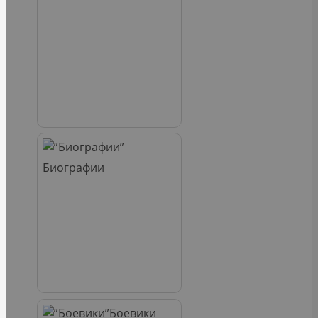
Биографии
Боевики