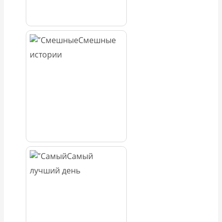
Смешные
истории
Самый
лучший день