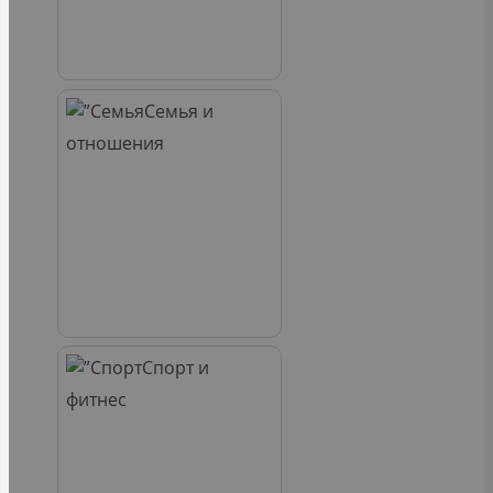
Семья и
отношения
Спорт и
фитнес