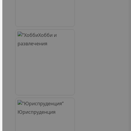
Хобби и
развлечения
Юриспруденция