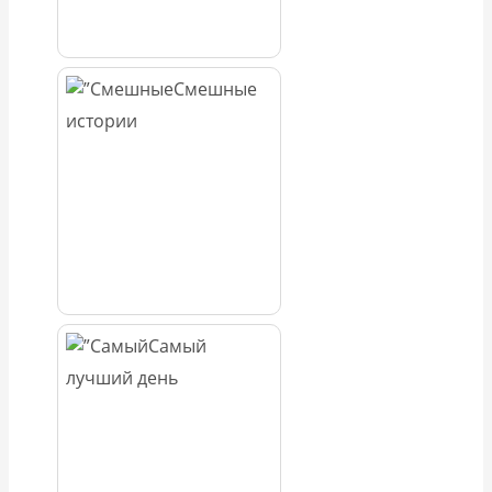
Смешные
истории
Самый
лучший день