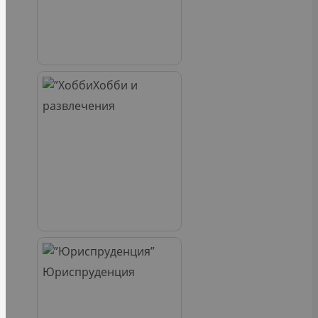
Хобби и
развлечения
Юриспруденция