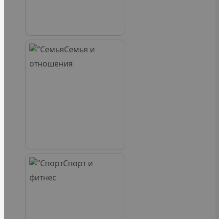
Семья и
отношения
Спорт и
фитнес