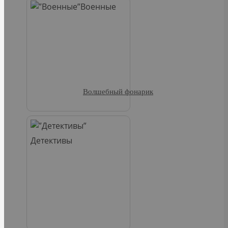
Военные
Волшебный фонарик
Детективы