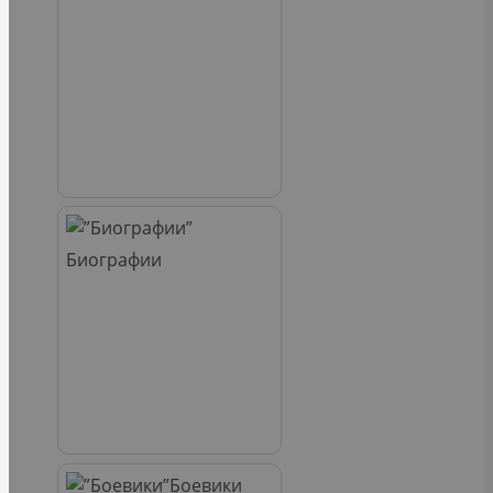
Биографии
Боевики