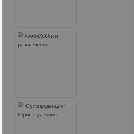
Хобби и
развлечения
Юриспруденция