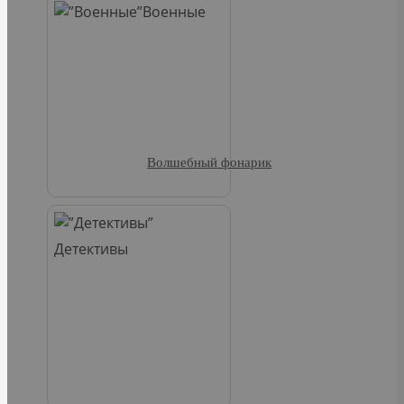
Военные
Волшебный фонарик
Детективы