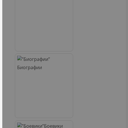
Биографии
Боевики