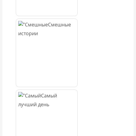
Смешные
истории
Самый
лучший день