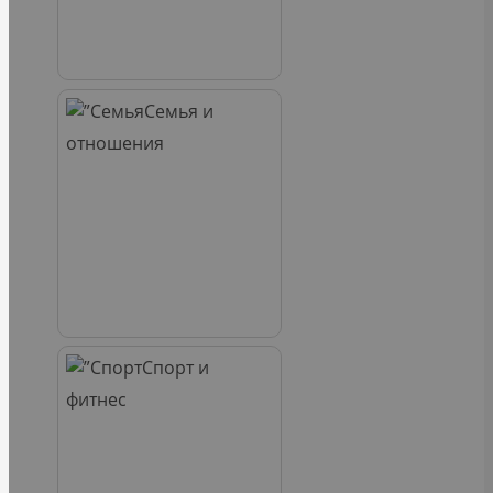
Семья и
отношения
Спорт и
фитнес