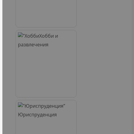
Хобби и
развлечения
Юриспруденция