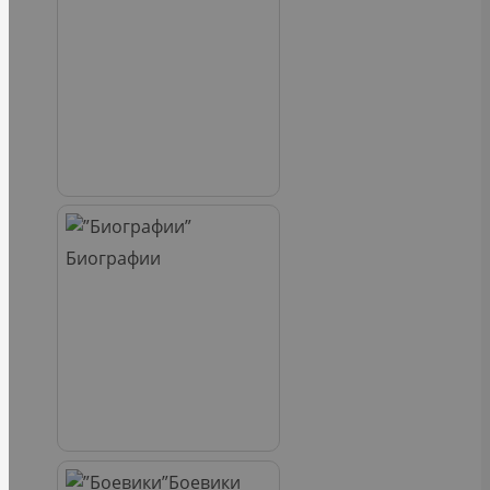
Биографии
Боевики