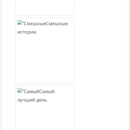
Смешные
истории
Самый
лучший день