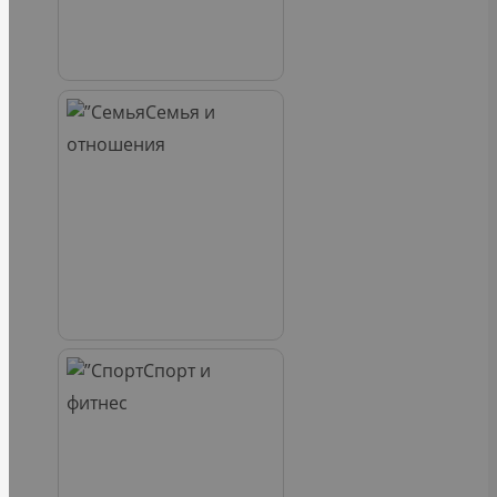
Семья и
отношения
Спорт и
фитнес