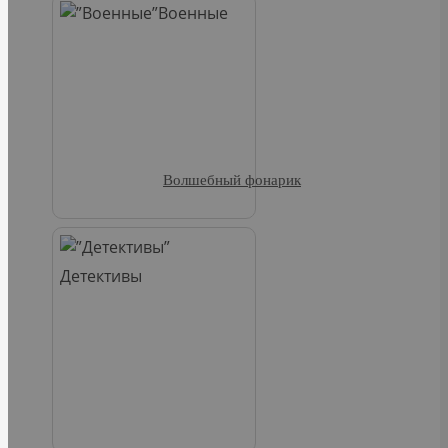
Военные
Волшебный фонарик
Детективы