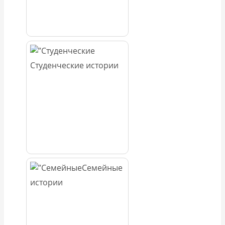
Студенческие истории
Семейные
истории