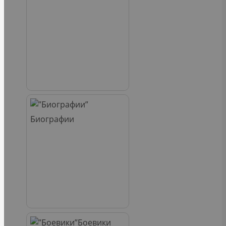
Биографии
Боевики