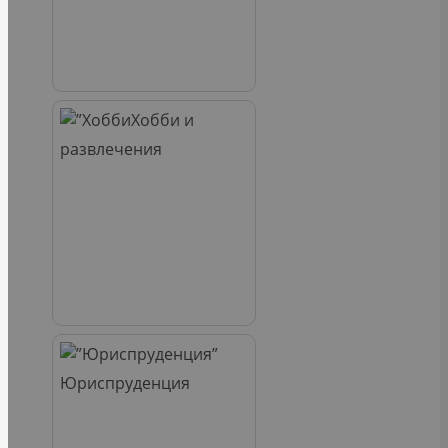
Хобби и
развлечения
Юриспруденция