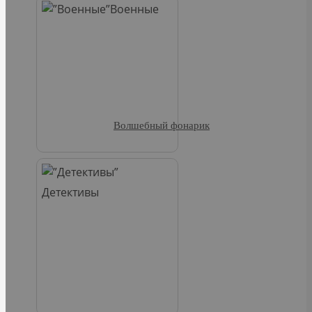
Военные
Волшебный фонарик
Детективы