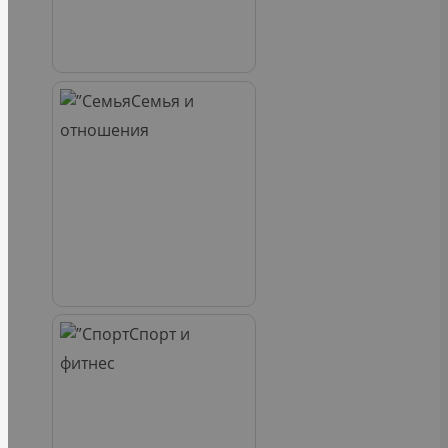
Семья и
отношения
Спорт и
фитнес