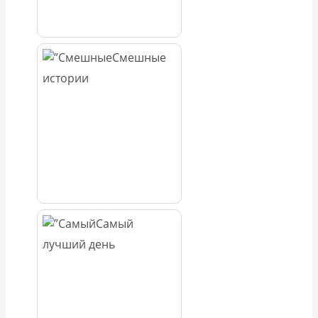
Смешные
истории
Самый
лучший день