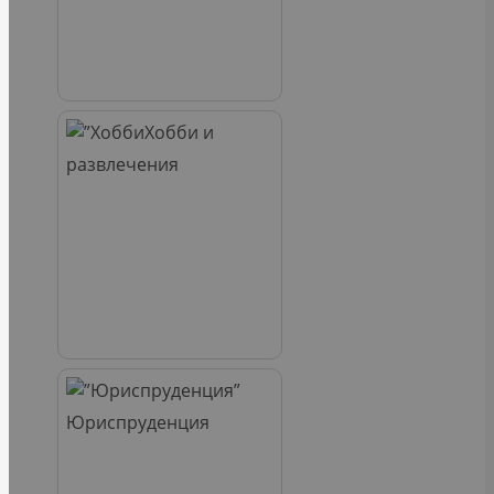
Хобби и
развлечения
Юриспруденция