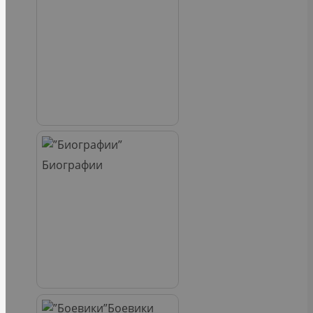
Биографии
Боевики