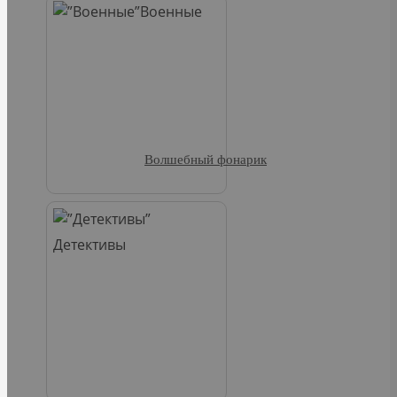
Военные
Волшебный фонарик
Детективы