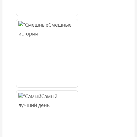
Смешные
истории
Самый
лучший день