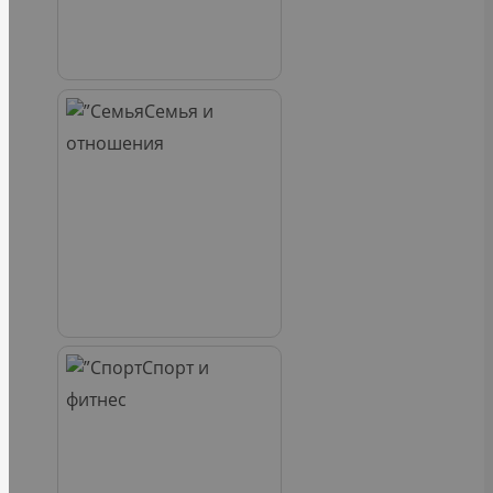
Семья и
отношения
Спорт и
фитнес