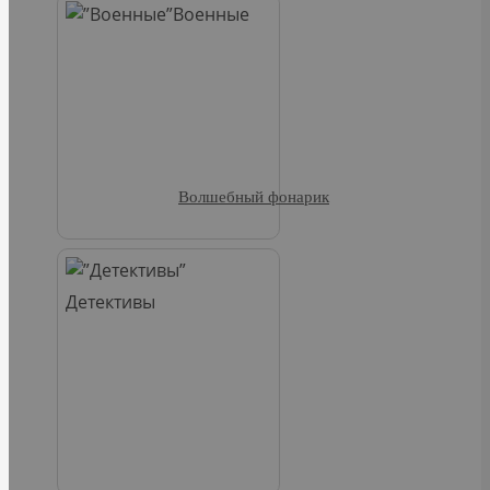
Военные
Волшебный фонарик
Детективы