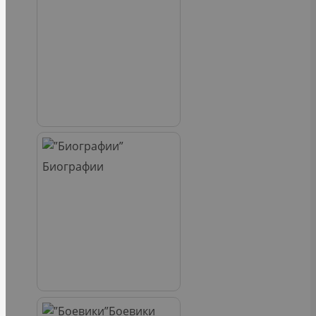
Биографии
Боевики