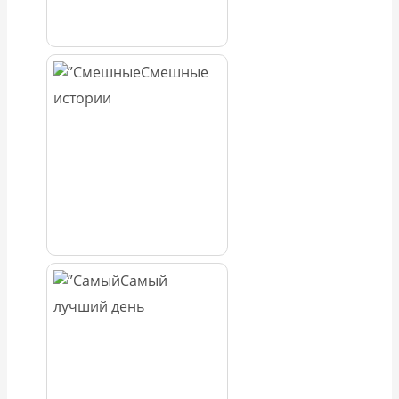
Смешные
истории
Самый
лучший день