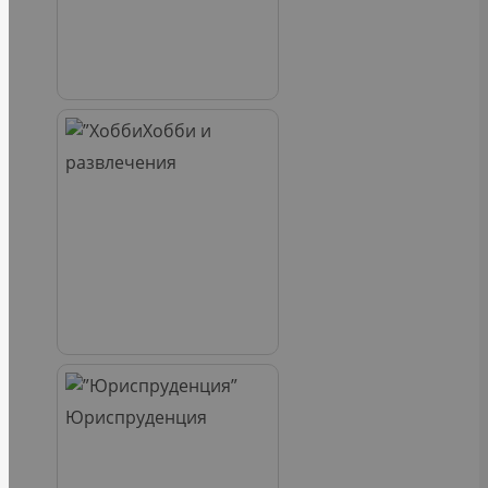
Хобби и
развлечения
Юриспруденция