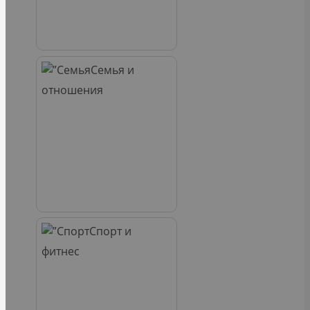
Семья и
отношения
Спорт и
фитнес