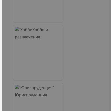
Хобби и
развлечения
Юриспруденция