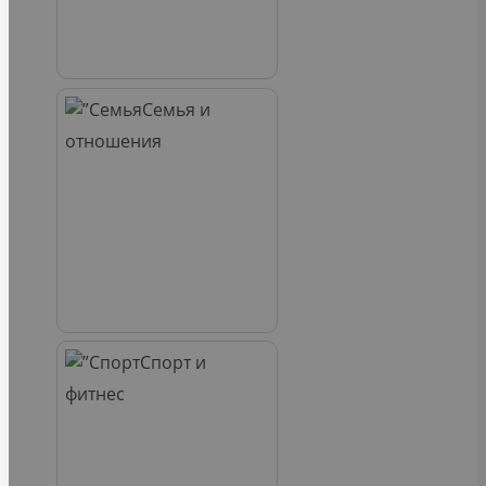
Семья и
отношения
Спорт и
фитнес