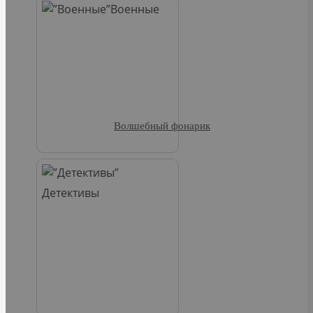
Военные
Волшебный фонарик
Детективы