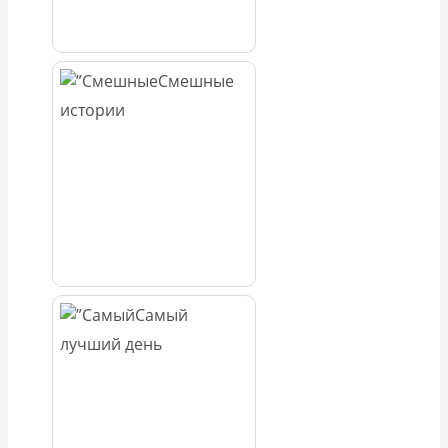
Смешные
истории
Самый
лучший день