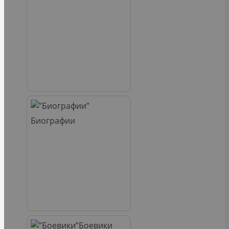
Биографии
Боевики