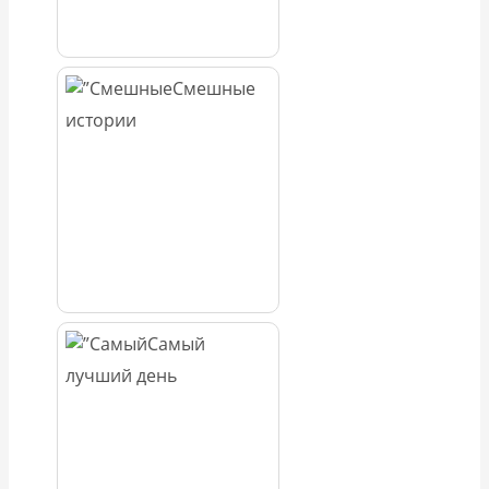
Смешные
истории
Самый
лучший день