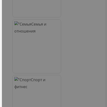
Семья и
отношения
Спорт и
фитнес