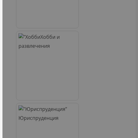
Хобби и
развлечения
Юриспруденция