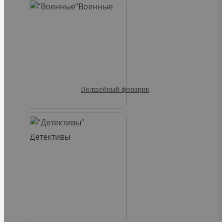
Военные
Волшебный фонарик
Детективы