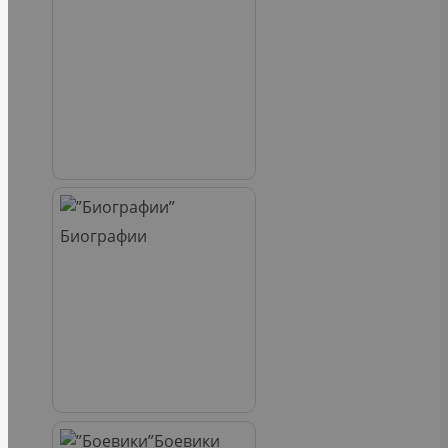
Биографии
Боевики