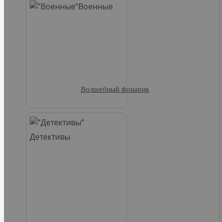
Военные
Волшебный фонарик
Детективы