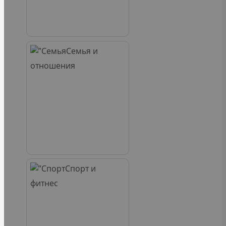
Семья и
отношения
Спорт и
фитнес