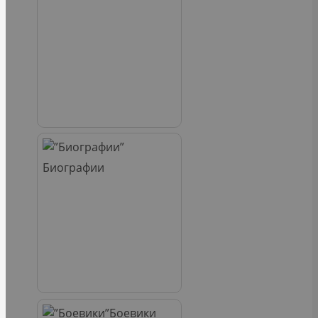
Биографии
Боевики