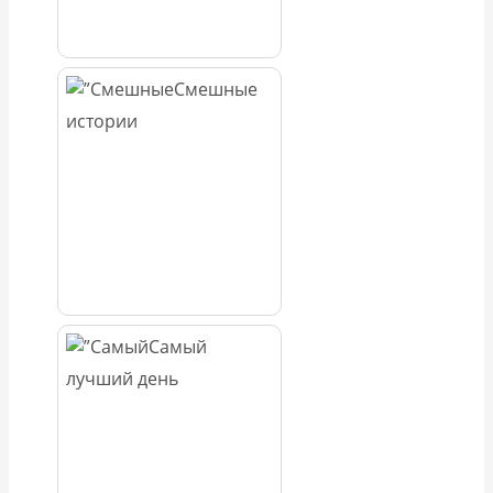
Смешные
истории
Самый
лучший день