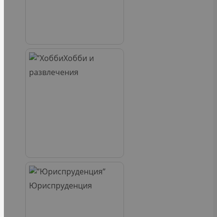
Хобби и
развлечения
Юриспруденция