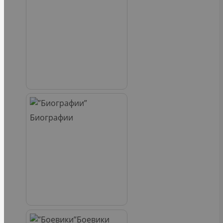
Биографии
Боевики