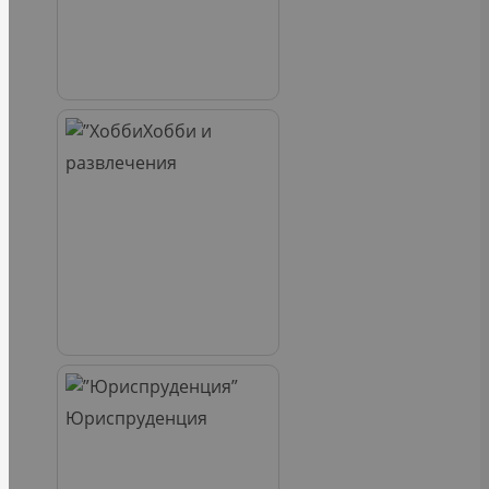
Хобби и
развлечения
Юриспруденция