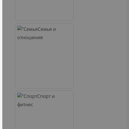
Семья и
отношения
Спорт и
фитнес