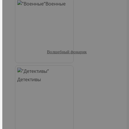
Военные
Волшебный фонарик
Детективы