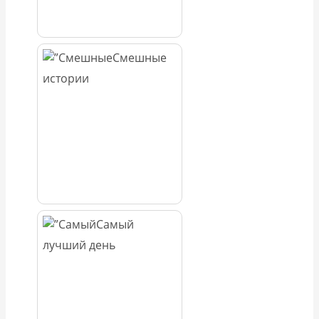
Смешные
истории
Самый
лучший день