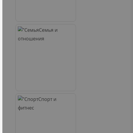
Семья и
отношения
Спорт и
фитнес