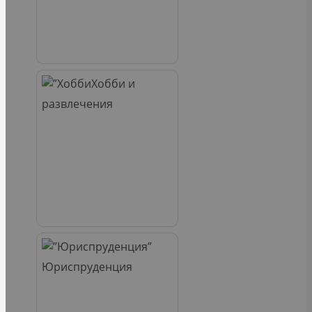
Хобби и
развлечения
Юриспруденция