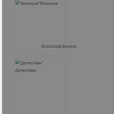
Военные
Волшебный фонарик
Детективы