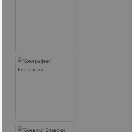
Биографии
Боевики