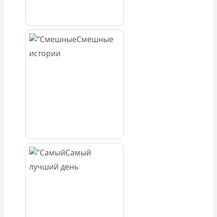
Смешные
истории
Самый
лучший день