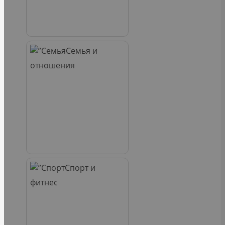
Семья и
отношения
Спорт и
фитнес