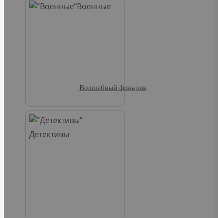
Военные
Волшебный фонарик
Детективы