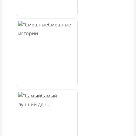
Смешные
истории
Самый
лучший день