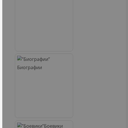
Биографии
Боевики