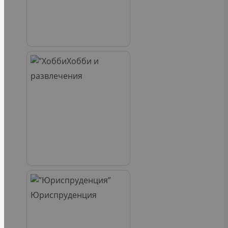
Хобби и
развлечения
Юриспруденция