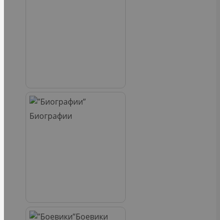
Биографии
Боевики