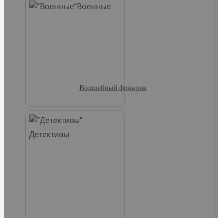
Военные
Волшебный фонарик
Детективы