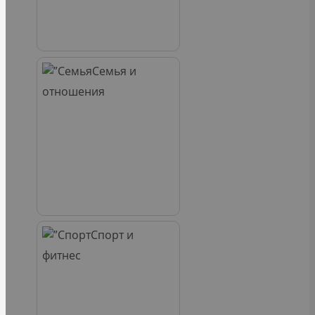
Семья и
отношения
Спорт и
фитнес