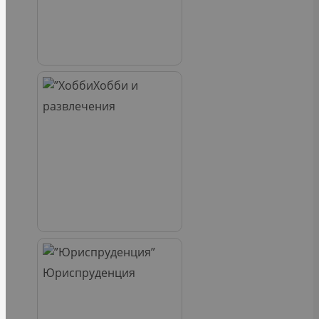
Хобби и
развлечения
Юриспруденция