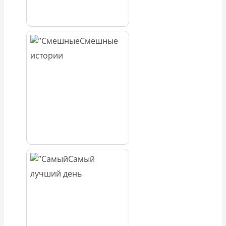
Смешные
истории
Самый
лучший день