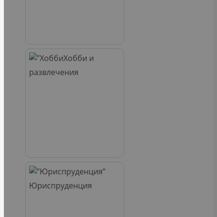
Хобби и
развлечения
Юриспруденция