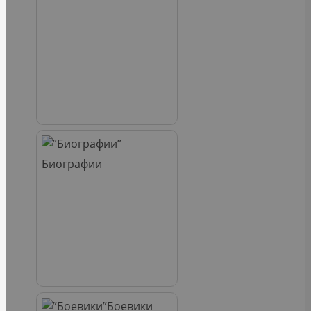
Биографии
Боевики