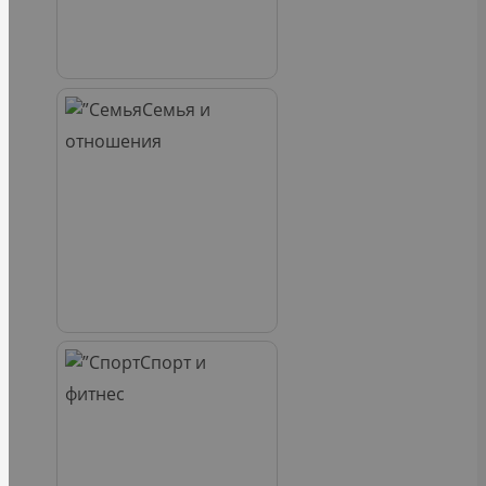
Семья и
отношения
Спорт и
фитнес