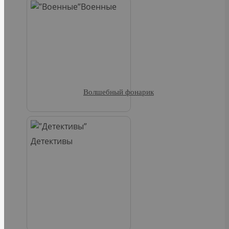
Военные
Волшебный фонарик
Детективы