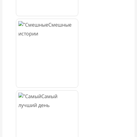
Смешные
истории
Самый
лучший день