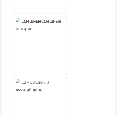
Смешные
истории
Самый
лучший день