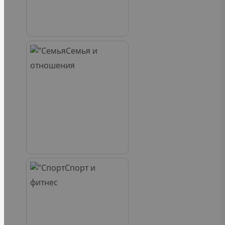
Семья и
отношения
Спорт и
фитнес