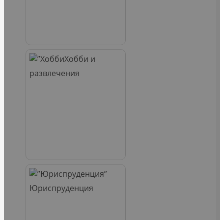
Хобби и
развлечения
Юриспруденция