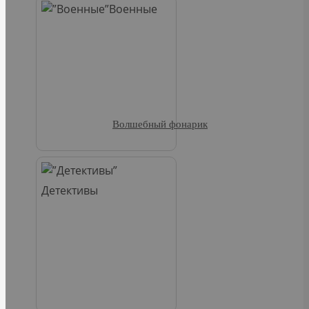
Военные
Волшебный фонарик
Детективы