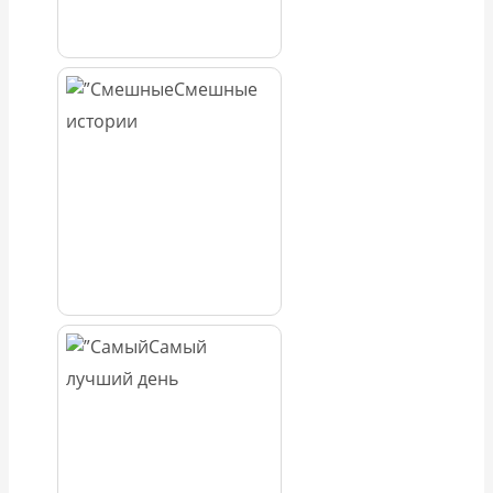
Смешные
истории
Самый
лучший день