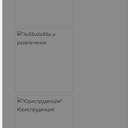
Хобби и
развлечения
Юриспруденция