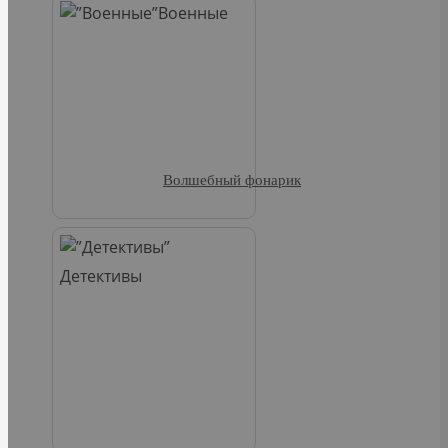
Военные
Волшебный фонарик
Детективы