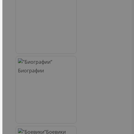
Биографии
Боевики