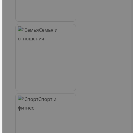
Семья и
отношения
Спорт и
фитнес