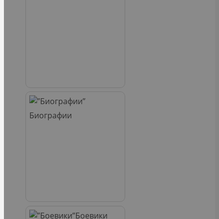
Биографии
Боевики