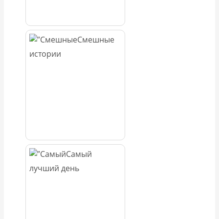
Смешные
истории
Самый
лучший день