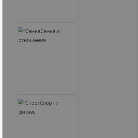
Семья и
отношения
Спорт и
фитнес