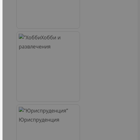
Хобби и
развлечения
Юриспруденция