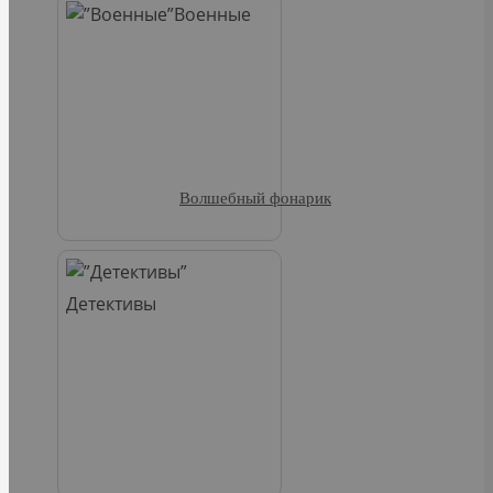
Военные
Волшебный фонарик
Детективы