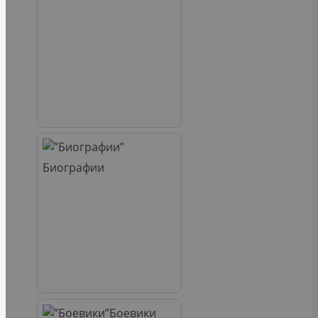
Биографии
Боевики