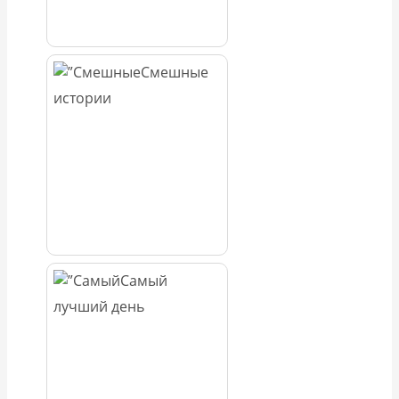
Смешные
истории
Самый
лучший день