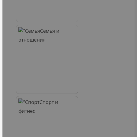
Семья и
отношения
Спорт и
фитнес