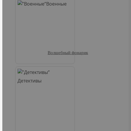
Военные
Волшебный фонарик
Детективы