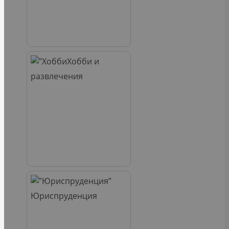
Хобби и
развлечения
Юриспруденция