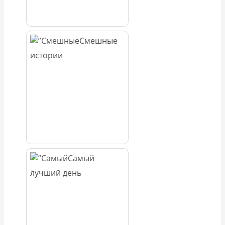
Смешные
истории
Самый
лучший день