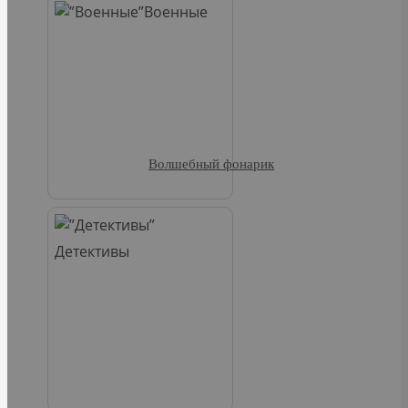
Военные
Волшебный фонарик
Детективы