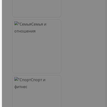
Семья и
отношения
Спорт и
фитнес