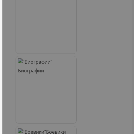
Биографии
Боевики