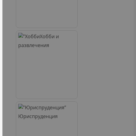
Хобби и
развлечения
Юриспруденция