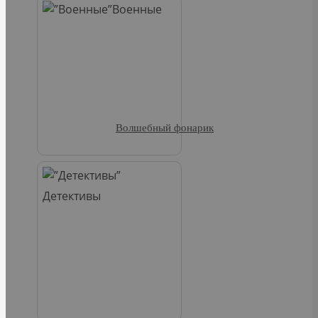
Военные
Волшебный фонарик
Детективы