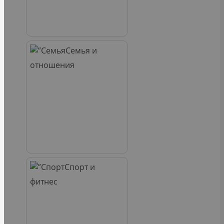
Семья и
отношения
Спорт и
фитнес