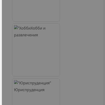
Хобби и
развлечения
Юриспруденция