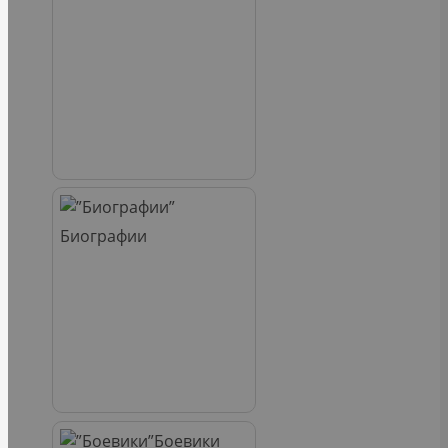
Биографии
Боевики