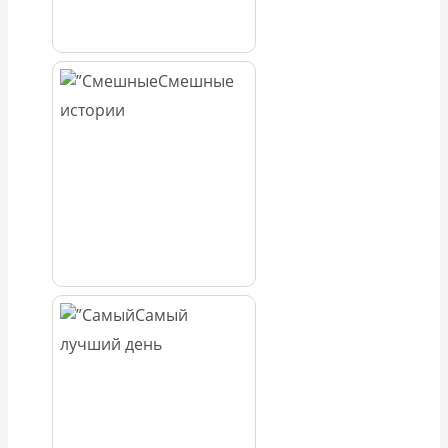
Смешные
истории
Самый
лучший день