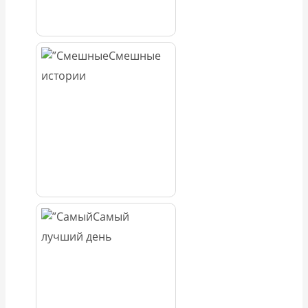
Смешные
истории
Самый
лучший день