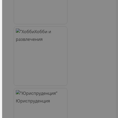
Хобби и
развлечения
Юриспруденция