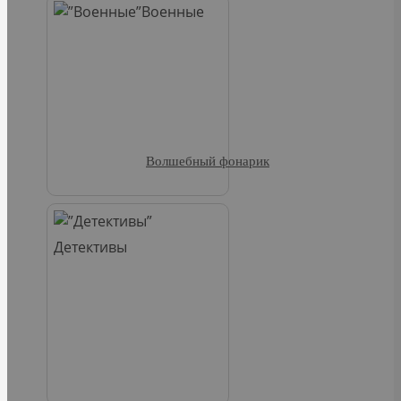
Военные
Волшебный фонарик
Детективы