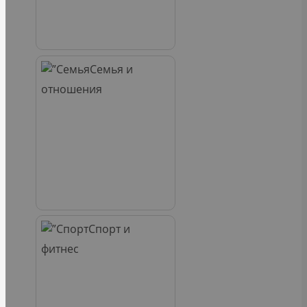
Семья и
отношения
Спорт и
фитнес