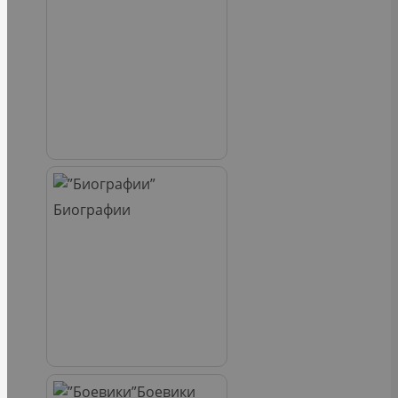
Биографии
Боевики