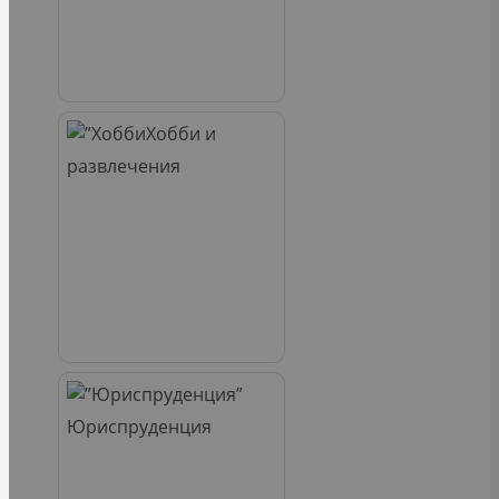
Хобби и
развлечения
Юриспруденция