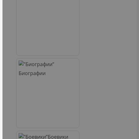
Биографии
Боевики