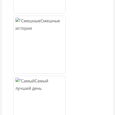
Смешные
истории
Самый
лучший день