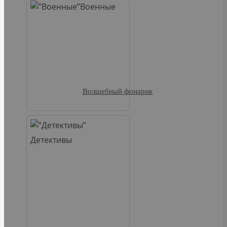
Военные
Волшебный фонарик
Детективы