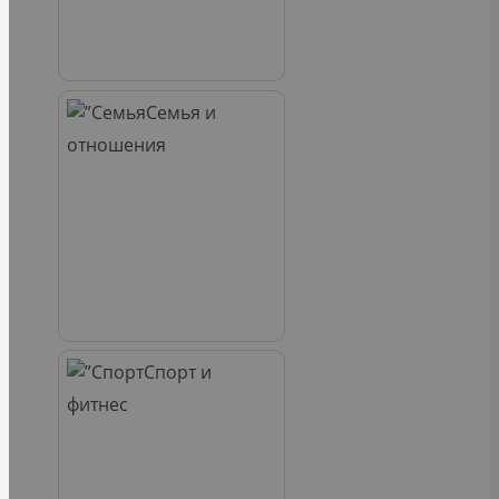
Семья и
отношения
Спорт и
фитнес