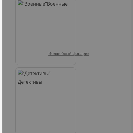
Военные
Волшебный фонарик
Детективы