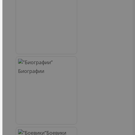
Биографии
Боевики