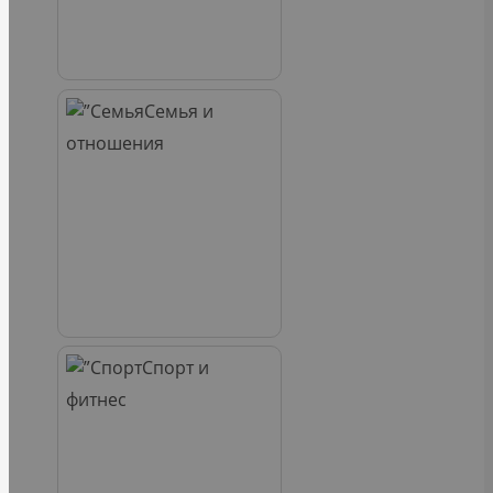
Семья и
отношения
Спорт и
фитнес