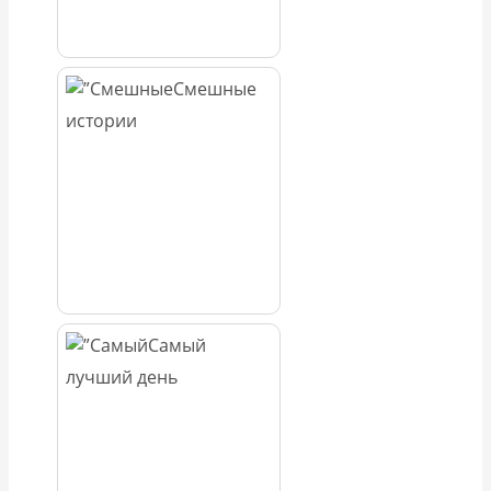
Смешные
истории
Самый
лучший день