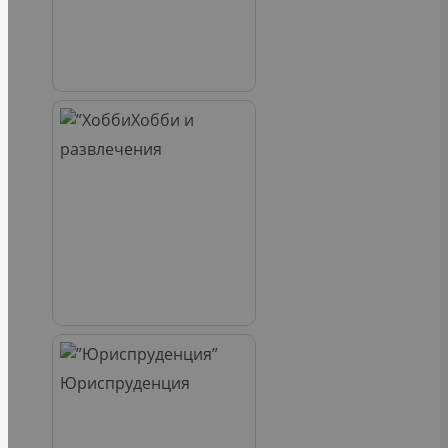
Хобби и
развлечения
Юриспруденция