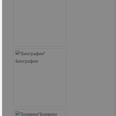
Биографии
Боевики