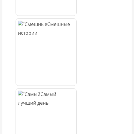
Смешные
истории
Самый
лучший день