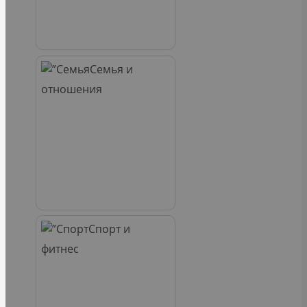
Семья и
отношения
Спорт и
фитнес