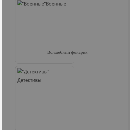
Военные
Волшебный фонарик
Детективы