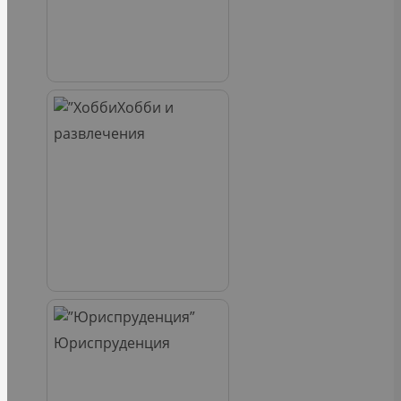
Хобби и
развлечения
Юриспруденция