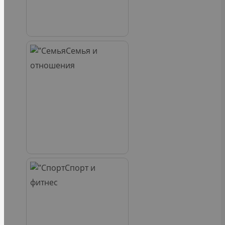
Семья и
отношения
Спорт и
фитнес