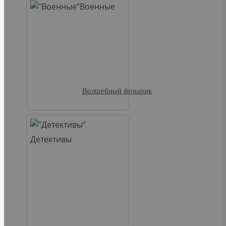
Военные
Волшебный фонарик
Детективы