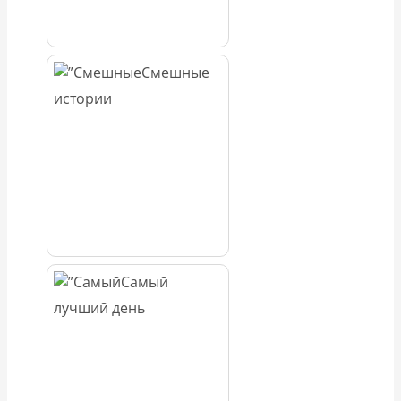
Смешные
истории
Самый
лучший день