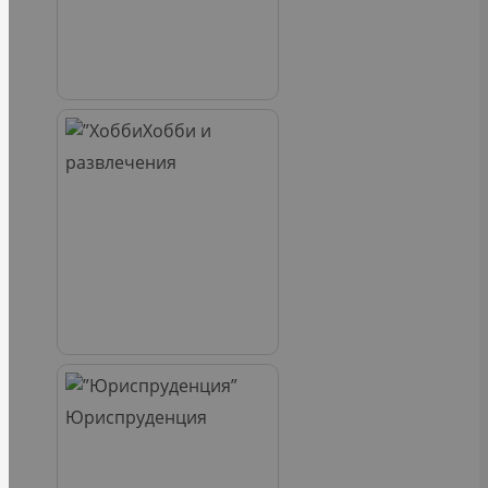
Хобби и
развлечения
Юриспруденция