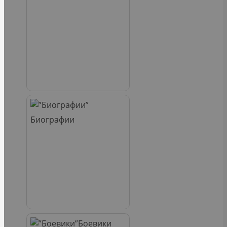
Биографии
Боевики