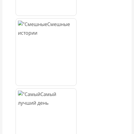
Смешные
истории
Самый
лучший день