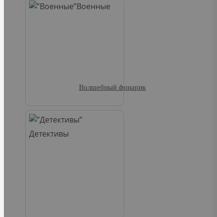
Военные
Волшебный фонарик
Детективы