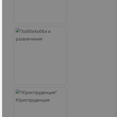
Хобби и
развлечения
Юриспруденция