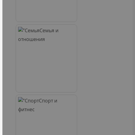
Семья и
отношения
Спорт и
фитнес