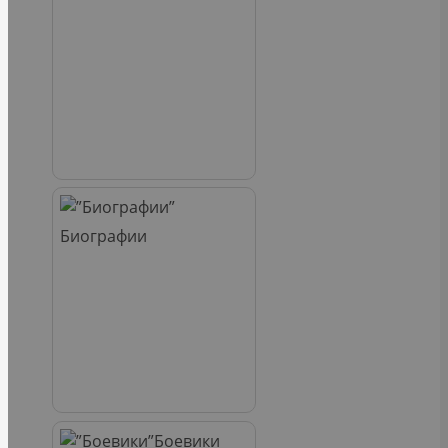
Биографии
Боевики